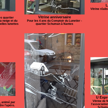
L
Vitrine réali
Vitrine anniversaire
s quartier
a neige et du
Pour les 4 ans du Comptoir du Lunetier -
elles lunettes
quartier Schuman à Nantes
U Expr
Vitrine de 
s, animé par
l'associati
re l'apéro.
Schuman