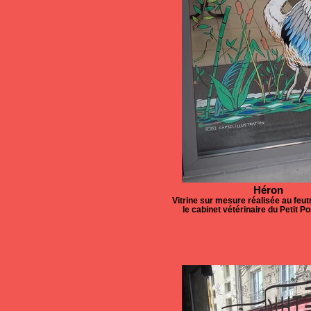
Héron
Vitrine sur mesure réalisée au feu
le cabinet vétérinaire du Petit P