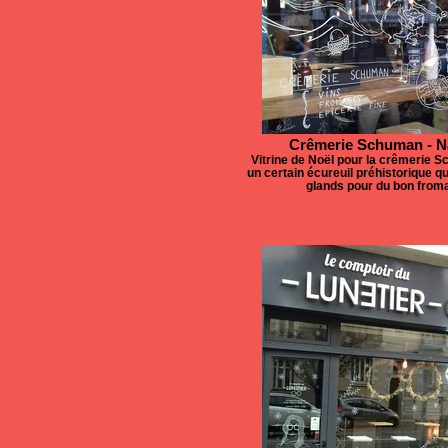
Crêmerie Schuman - N
Vitrine de Noël pour la crêmerie 
un certain écureuil préhistorique q
glands pour du bon from