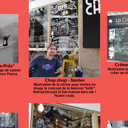
Crême
ts-Prés"
Illustration
age de saison
créer un vi
utres Posca
Chop chop - Nantes
Illustration de la vitrine pour mettre en
image le concept de la boisson "kéfir".
Rafraichissant et fait maison bien sûr !
Feutre craie.