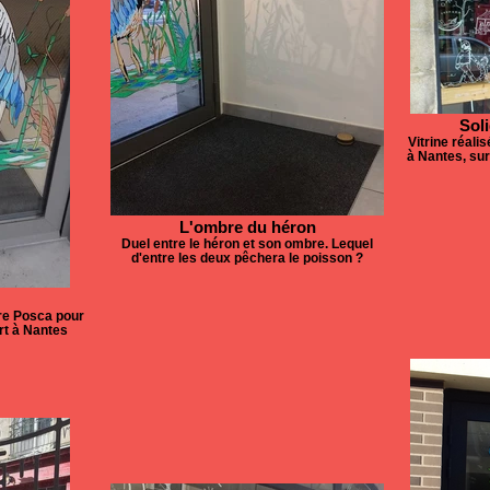
Soli
Vitrine réali
à Nantes, sur
L'ombre du héron
Duel entre le héron et son ombre. Lequel
d'entre les deux pêchera le poisson ?
tre Posca pour
ort à Nantes