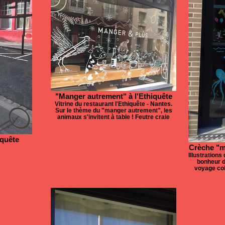
"Manger autrement" à l'Ethiquête
Vitrine du restaurant l'Ethiquête - Nantes.
Sur le thème du "manger autrement", les
animaux s'invitent à table ! Feutre craie
iquête
Crèche "ma
Illustrations 
bonheur d
voyage col