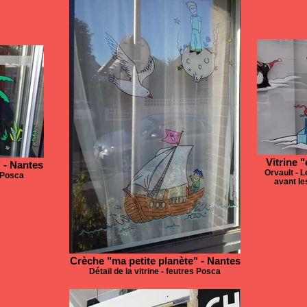
Vitrine 
 - Nantes
Orvault - L
s Posca
avant le
Crèche "ma petite planète" - Nantes
Détail de la vitrine - feutres Posca