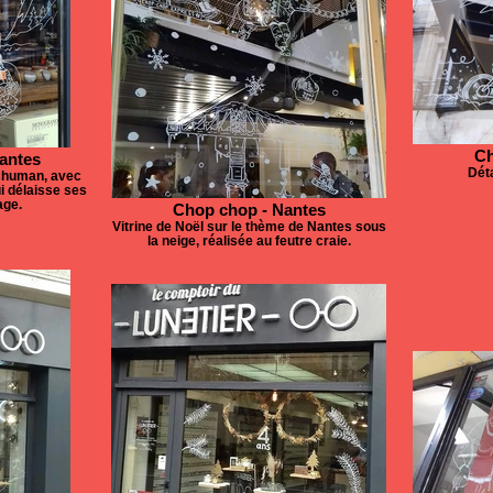
Ch
antes
Déta
Schuman, avec
ui délaisse ses
age.
Chop chop - Nantes
Vitrine de Noël sur le thème de Nantes sous
la neige, réalisée au feutre craie.